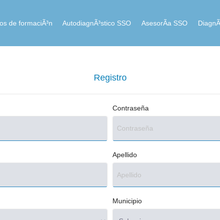
ios de formaciÃ³n
AutodiagnÃ³stico SSO
AsesorÃ­a SSO
DiagnÃ
Registro
Contraseña
Apellido
Municipio