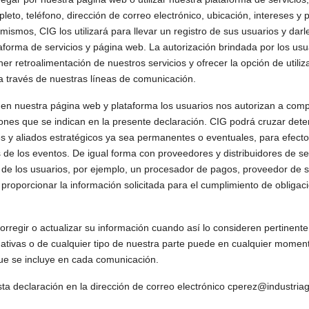
to, teléfono, dirección de correo electrónico, ubicación, intereses y 
 mismos, CIG los utilizará para llevar un registro de sus usuarios y dar
taforma de servicios y página web. La autorización brindada por los usua
er retroalimentación de nuestros servicios y ofrecer la opción de utiliz
a través de nuestras líneas de comunicación.
 en nuestra página web y plataforma los usuarios nos autorizan a comp
ones que se indican en la presente declaración. CIG podrá cruzar det
s y aliados estratégicos ya sea permanentes o eventuales, para efect
de los eventos. De igual forma con proveedores y distribuidores de se
 de los usuarios, por ejemplo, un procesador de pagos, proveedor de se
oporcionar la información solicitada para el cumplimiento de obligaci
rregir o actualizar su información cuando así lo consideren pertinente 
tivas o de cualquier tipo de nuestra parte puede en cualquier momento
que se incluye en cada comunicación.
ta declaración en la dirección de correo electrónico cperez@industri