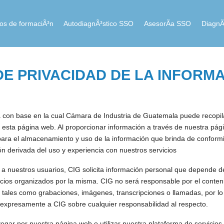
ios de formaciÃ³n
AutodiagnÃ³stico SSO
AsesorÃ­a SSO
DiagnÃ
E PRIVACIDAD DE LA INFORM
ca con base en la cual Cámara de Industria de Guatemala puede recopilar
 esta página web. Al proporcionar información a través de nuestra pág
ara el almacenamiento y uso de la información que brinda de conformi
n derivada del uso y experiencia con nuestros servicios
 a nuestros usuarios, CIG solicita información personal que depende d
vicios organizados por la misma. CIG no será responsable por el conte
, tales como grabaciones, imágenes, transcripciones o llamadas, por lo
 expresamente a CIG sobre cualquier responsabilidad al respecto.
egar por nuestra página web o utilizar nuestra plataforma de servicio