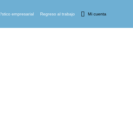
³stico empresarial
Regreso al trabajo
Mi cuenta