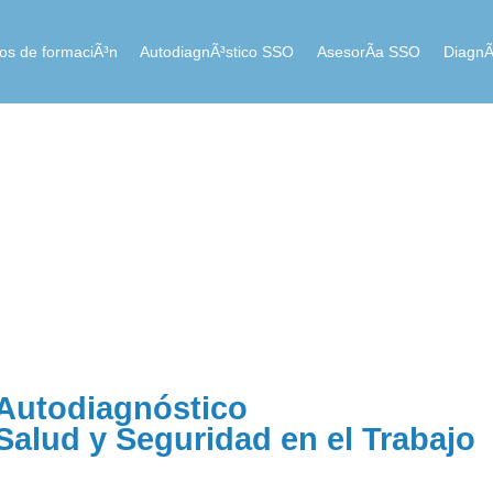
ios de formaciÃ³n
AutodiagnÃ³stico SSO
AsesorÃ­a SSO
DiagnÃ
Autodiagnóstico
Salud y Seguridad en el Trabajo